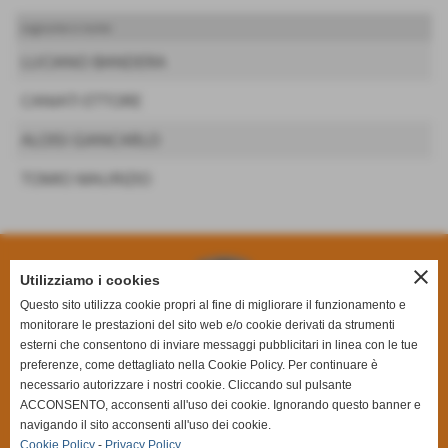
cognome e nome
LUCIANO BANDERA
CANIATI ETTORE
ALOISI GIANCARLO
TOMIO MAURIZIO
close
Utilizziamo i cookies
Questo sito utilizza cookie propri al fine di migliorare il funzionamento e
monitorare le prestazioni del sito web e/o cookie derivati da strumenti
esterni che consentono di inviare messaggi pubblicitari in linea con le tue
preferenze, come dettagliato nella Cookie Policy. Per continuare è
necessario autorizzare i nostri cookie. Cliccando sul pulsante
ACCONSENTO, acconsenti all'uso dei cookie. Ignorando questo banner e
navigando il sito acconsenti all'uso dei cookie.
Cookie Policy
-
Privacy Policy