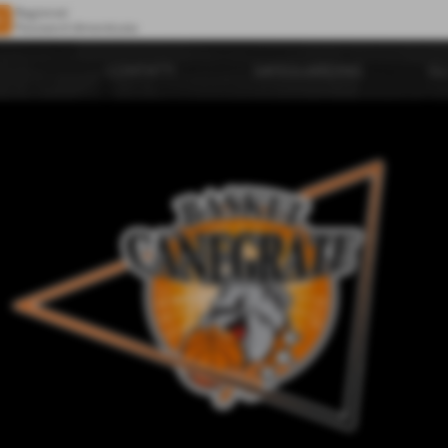
Registrati
Password dimenticata
CONTATTI
SAFEGUARDING
GL