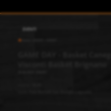
EVENTI
Home
>
EVENTI
>
EVENTI
GAME DAY - Basket Caneg
Visconti Basket Brignano
30-04-2023
-
EVENTI
orario:
18.00
dove:
Pala Bertelli San Giorgio Legnano