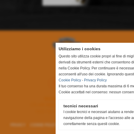
Utilizziamo i cookies
Questo sito utilizza cookie propri al fine di mi
derivati da strumenti esterni che consentono di
nella Cookie Policy. Per continuare è necessa
acconsenti all'uso dei cookie. Ignorando quest
Cookie Policy
-
Privacy Policy
Il tuo consenso ha una durata massima di 6 me
Cookie accettati nel consenso: nessun conse
Basket Canegrate SSDRL
C.F. e P.I. 09252660155 |
003815@spes.fip.it
tecnici necessari
Via E. Toti ,19 - 20010 Canegrate (MI)
I cookie tecnici e necessari aiutano a rende
navigazione della pagina e l'accesso alle ar
correttamente senza questi cookie.
•
PRIVACY
&
COOKIE POLICY
| Designed by
AC Web&Graphic Designer
All Rights Reserved