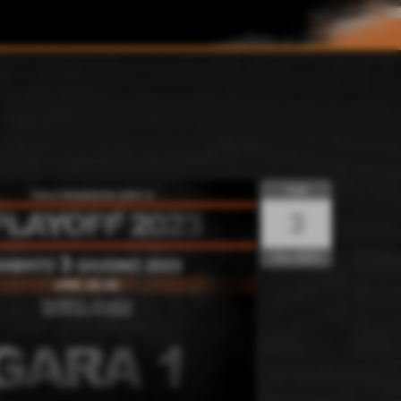
Sab
3
Giu 2023