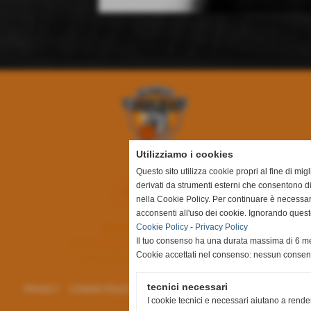
Utilizziamo i cookies
Questo sito utilizza cookie propri al fine di mi
derivati da strumenti esterni che consentono di
nella Cookie Policy. Per continuare è necessa
acconsenti all'uso dei cookie. Ignorando quest
Cookie Policy
-
Privacy Policy
Basket Canegrate SSDRL
Il tuo consenso ha una durata massima di 6 me
C.F. e P.I. 09252660155 |
003815@spes.fip.it
Cookie accettati nel consenso: nessun conse
Via E. Toti ,19 - 20010 Canegrate (MI)
tecnici necessari
•
PRIVACY
&
COOKIE POLICY
| Designed by
AC Web&Graphic Designer
I cookie tecnici e necessari aiutano a rende
All Rights Reserved