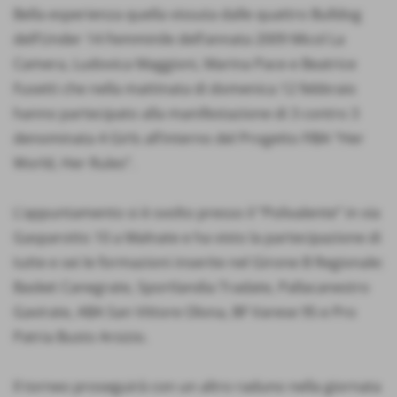
Bella esperienza quella vissuta dalle quattro Bulldog
dell’Under 14 Femminile dell’annata 2009 Micol La
Camera, Ludovica Maggioni, Marina Pace e Beatrice
Fusetti che nella mattinata di domenica 12 febbraio
hanno partecipato alla manifestazione di 3 contro 3
denominata 4 Girls all’interno del Progetto FIBA “Her
World, Her Rules”.
L’appuntamento si è svolto presso il “Polivalente” in via
Gasparotto 10 a Malnate e ha visto la partecipazione di
tutte e sei le formazioni inserite nel Girone B Regionale:
Basket Canegrate, Sportlandia Tradate, Pallacanestro
Gavirate, ABA San Vittore Olona, BF Varese 95 e Pro
Patria Busto Arsizio.
Il torneo proseguirà con un altro raduno nella giornata