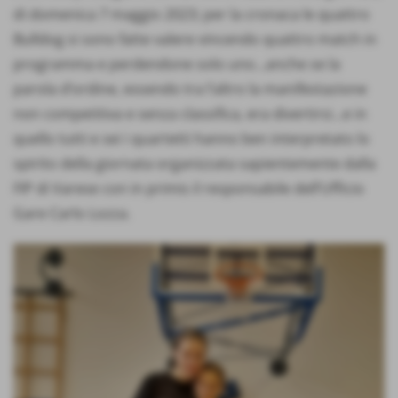
di domenica 7 maggio 2023; per la cronaca le quattro
Bulldog si sono fatte valere vincendo quattro match in
programma e perdendone solo uno…anche se la
parola d’ordine, essendo tra l’altro la manifestazione
non competitiva e senza classifica, era divertirsi…e in
quello tutti e sei i quartetti hanno ben interpretato lo
spirito della giornata organizzata sapientemente dalla
FIP di Varese con in primis il responsabile dell’Ufficio
Gare Carlo Lozza.