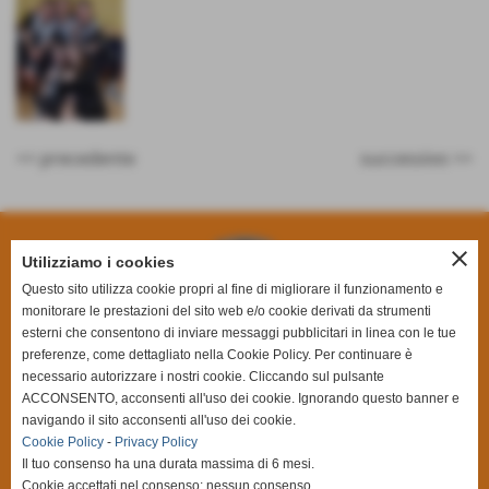
<< precedente
successivo >>
close
Utilizziamo i cookies
Questo sito utilizza cookie propri al fine di migliorare il funzionamento e
monitorare le prestazioni del sito web e/o cookie derivati da strumenti
esterni che consentono di inviare messaggi pubblicitari in linea con le tue
preferenze, come dettagliato nella Cookie Policy. Per continuare è
necessario autorizzare i nostri cookie. Cliccando sul pulsante
ACCONSENTO, acconsenti all'uso dei cookie. Ignorando questo banner e
navigando il sito acconsenti all'uso dei cookie.
Cookie Policy
-
Privacy Policy
Basket Canegrate SSDRL
Il tuo consenso ha una durata massima di 6 mesi.
C.F. e P.I. 09252660155 |
003815@spes.fip.it
Cookie accettati nel consenso: nessun consenso