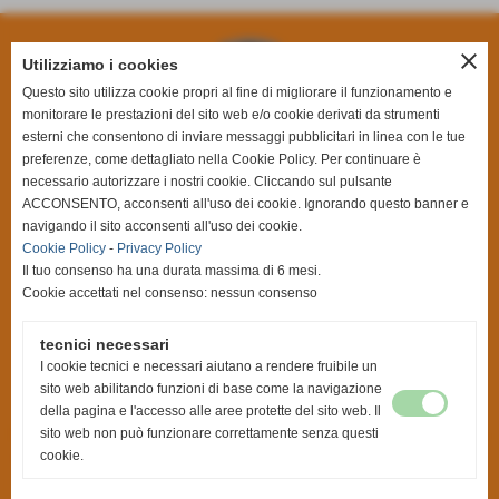
close
Utilizziamo i cookies
Questo sito utilizza cookie propri al fine di migliorare il funzionamento e
monitorare le prestazioni del sito web e/o cookie derivati da strumenti
esterni che consentono di inviare messaggi pubblicitari in linea con le tue
preferenze, come dettagliato nella Cookie Policy. Per continuare è
necessario autorizzare i nostri cookie. Cliccando sul pulsante
ACCONSENTO, acconsenti all'uso dei cookie. Ignorando questo banner e
navigando il sito acconsenti all'uso dei cookie.
Cookie Policy
-
Privacy Policy
Basket Canegrate SSDRL
Il tuo consenso ha una durata massima di 6 mesi.
C.F. e P.I. 09252660155 |
003815@spes.fip.it
Cookie accettati nel consenso: nessun consenso
Via E. Toti ,19 - 20010 Canegrate (MI)
tecnici necessari
•
PRIVACY
&
COOKIE POLICY
| Designed by
AC Web&Graphic Designer
I cookie tecnici e necessari aiutano a rendere fruibile un
sito web abilitando funzioni di base come la navigazione
All Rights Reserved
della pagina e l'accesso alle aree protette del sito web. Il
sito web non può funzionare correttamente senza questi
"NON C´È NULLA DI NOBILE NELL´ESSERE SUPERIORE A UN ALTRO UOMO.
cookie.
LA VERA NOBILTÀ STA NELL´ESSERE SUPERIORE ALLA PERSONA CHE
ERAVAMO FINO A IERI".