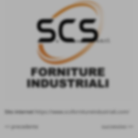
Sito internet
https://www.scsfornitureindustriali.com/
<< precedente
successivo >>